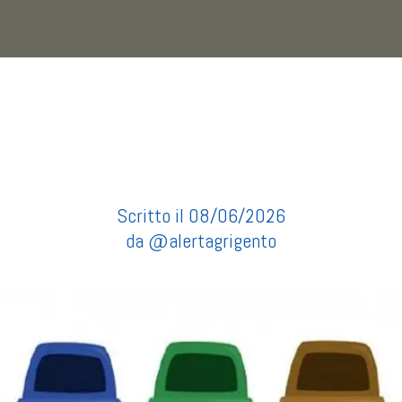
fiche temporanee agli orari di esposizione dei ri
giugno. A seguito della temporanea ch...
Scritto il 08/06/2026
da @alertagrigento