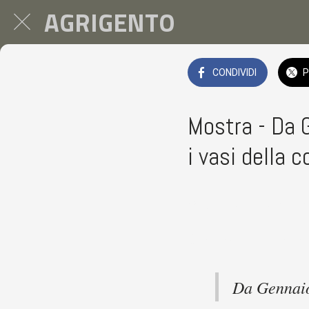
AGRIGENTO
CONDIVIDI
P
Mostra - Da 
i vasi della c
Museo archeologico Pietro Gri
 Da mercoledì 01 gennaio 20
Da Gennaio