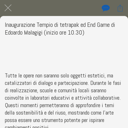
Inaugurazione Tempio di tetrapak ed End Game di
Edoardo Malagigi (inizio ore 10.30)
Monastero di Santi Spirito, Piazza Pirro Marconi Agrigento AG
 sabato 20 settembre 2025  dalle 08:00 alle 23:59 
Tutte le opere non saranno solo oggetti estetici, ma
catalizzatori di dialogo e partecipazione. Durante le fasi
di realizzazione, scuole e comunità locali saranno
coinvolte in laboratori educativi e attività collaborative.
Questi momenti permetteranno di approfondire i temi
della sostenibilità e del riuso, mostrando come l’arte
possa essere uno strumento potente per ispirare
cambiamenti positivi.