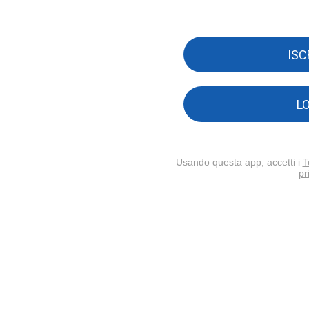
ISC
L
Usando questa app, accetti i
T
pr